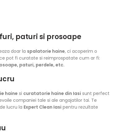
uri, paturi si prosoape
teaza doar la
spalatorie haine
, ci acoperim o
ce pot fi curatate si reimprospatate cum ar fi:
rosoape, paturi, perdele, etc.
ucru
ie haine
si
curatatorie haine din Iasi
sunt perfect
voile companiei tale si ale angajatilor tai. Te
e lucru la
Expert Clean Iasi
pentru rezultate
au