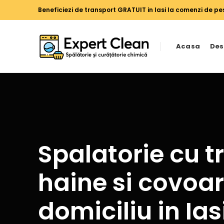
Beneficiezi de transport GRATUIT in Iasi la comenzi de pes
Acasa
Des
Spalatorie cu t
haine si covoar
domiciliu in Ias