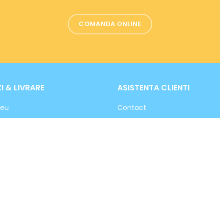
COMANDA ONLINE
 & LIVRARE
ASISTENTA CLIENTI
meu
Contact
and online?
ANPC
 produselor
Termeni si conditii
produselor
Politica de confidentialitate
i de plata
Politica cookies
Politica GDPR