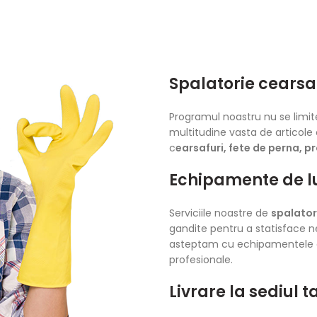
Spalatorie cearsaf
Programul noastru nu se limi
multitudine vasta de articole 
c
earsafuri, fete de perna, p
Echipamente de l
Serviciile noastre de
spalator
gandite pentru a statisface ne
asteptam cu echipamentele d
profesionale.
Livrare la sediul t