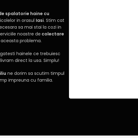
 de spalatorie haine cu
icolelor in orasul
Iasi
. Stim cat
ecesara sa mai stai la cozi in
erviciile noastre de
colectare
va aceasta problema.
egatesti hainele ce trebuiesc
livram direct la usa. Simplu!
liu
ne dorim sa scutim timpul
 timp impreuna cu familia.