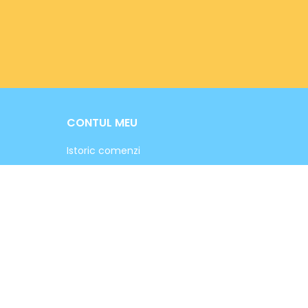
CONTUL MEU
Istoric comenzi
Facturare & livrare
Detalii cont
Ti-ai uitat parola?