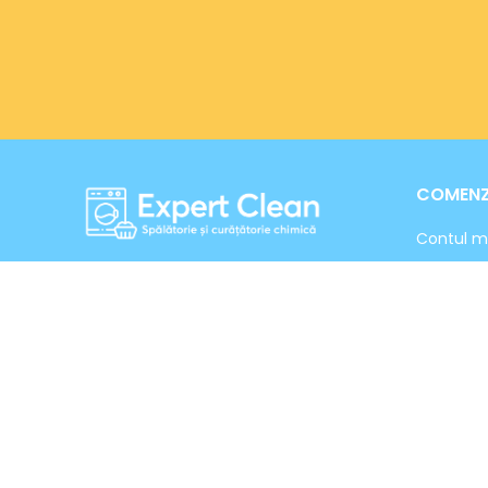
COMENZI
Contul 
Lorem ipsum dolor sit amet,
Cum com
consectetur adipiscing elit, dolor sit
Preluarea
amet, consectetur adipiscing elit.
Livrarea 
Adresa: Calea Chisinaului, Nr 29
Modalitat
(incinta Terom), Iasi
0743-122260
E-mail: contact@expertcleaniasi.ro