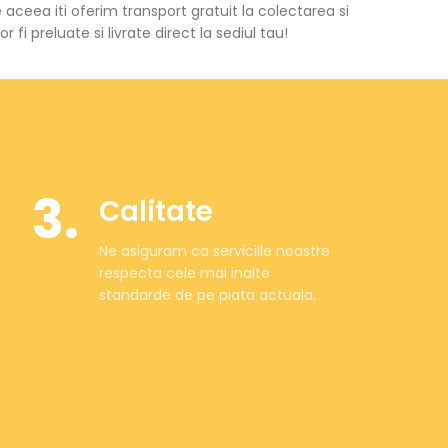
 aceea iti oferim transport gratuit la colectarea si
or fi preluate si livrate direct la sediul tau!
3.
Calitate
Ne asiguram ca serviciile noastre
respecta cele mai inalte
standarde de pe piata actuala.