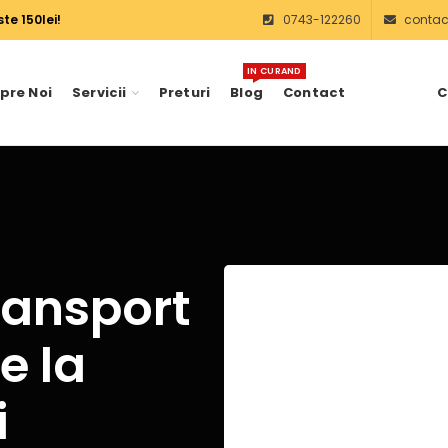
te 150lei!
0743-122260
contact
IN CURAND
pre Noi
Servicii
Preturi
Blog
Contact
C
ransport
e la
i